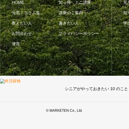
HOME
知っ得 ミニ講座
見
元気！コラム集
講座のご案内
知
教えたい人
書きたい人
学
お問合わせ
プライバシーポリシー
運営
シニアがやっておきたい 10 のこと
© MARKETEN Co., Ltd.