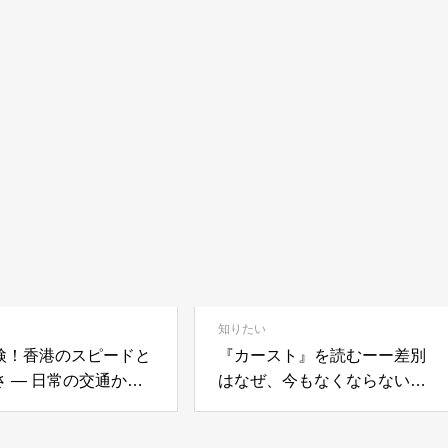
知りたい
検！香港のスピードと
『カースト』を読むーー差別
さ — 日常の交通から
はなぜ、今もなくならないの
こと —
か。