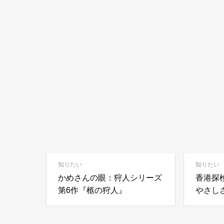
見たい
宮里紘規 個展 「Hiroki
Miyazato NIGHT BIRD」 終
知りたい
知りたい
了
執筆者：マーくん&エンちゃん
かめさんの眼：狩人シリーズ
香港探
第6作『柩の狩人』
やさし
知りたい
感じた