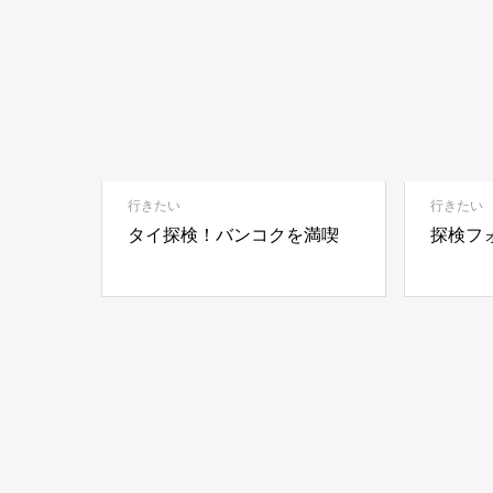
タイ探検！バンコクを満喫
執筆者：hitomi
行きたい
行きたい
タイ探検！バンコクを満喫
探検フ