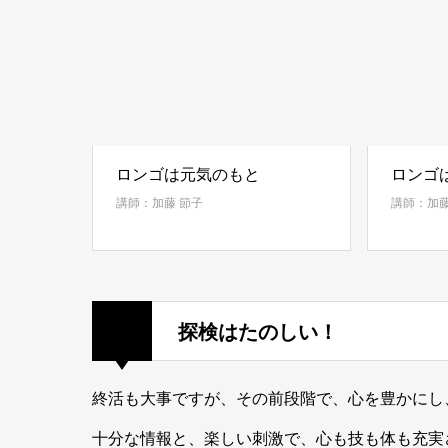
か。
執筆者：かめさん
知りたい
ロンゴは元気のもと
ロンゴ
講師：加藤 節子
講師：加藤
探検はたのしい！
『女の子とバケツのおはな
し』が「全国学校図書館協議
終活も大事ですが、その前段階で、心を豊かにし
会選定図書」に選定
執筆者：マーくん＆エンちゃん
十分な情報と、楽しい刺激で、心も技も体も充実