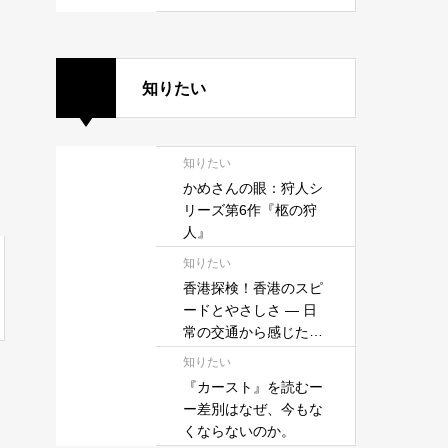
知りたい
知りたい
かめさんの眼：狩人シ
リーズ第6作『柩の狩
人』
知りたい
香港探検！香港のスピ
ードとやさしさ — 日
常の交通から感じたこ
と —
知りたい
『カースト』を読むー
ー差別はなぜ、今もな
くならないのか。