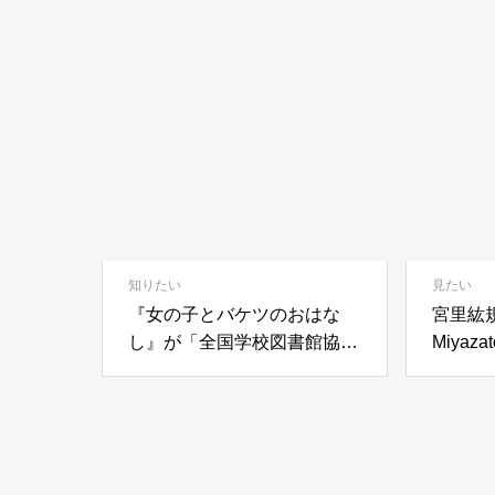
香港探検！「香港流・不老長
寿」の極意
知りたい
見たい
執筆者：minan
『女の子とバケツのおはな
宮里紘規
し』が「全国学校図書館協議
Miyaza
行きたい
会選定図書」に選定
了