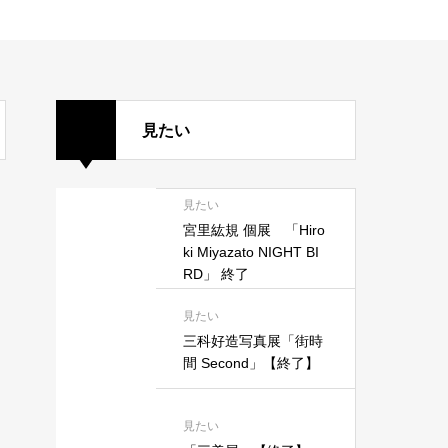
見たい
見たい
宮里紘規 個展 「Hiro
ki Miyazato NIGHT BI
RD」 終了
見たい
三科好造写真展「街時
間 Second」【終了】
見たい