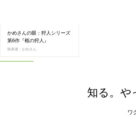
かめさんの眼：狩人シリーズ
第6作『柩の狩人』
執筆者：かめさん
知りたい
知る。や
ワ