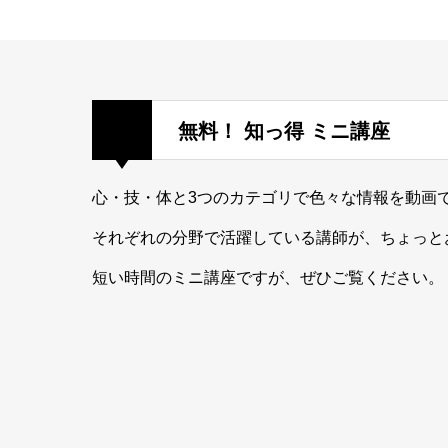
香港探検！香港のスピードと
やさしさ — 日常の交通から
感じたこと —
執筆者：minan
無料！ 知っ得 ミニ講座
知りたい
心・技・体と3つのカテゴリで色々な情報を動画
それぞれの分野で活躍している講師が、ちょっと
短い時間のミニ講座ですが、ぜひご覧ください。
『カースト』を読むーー差別
はなぜ、今もなくならないの