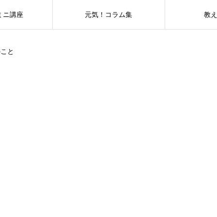
ミニ講座
元気！コラム集
教
のこと