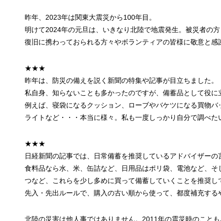
昨年、2023年は関東大震災から100年目。
明けて2024年の元旦は、いきなり北陸で地震発生。被災者の
復旧に携わっておられる方々やボランティアの皆様に敬意と感
★★★
昨年は、防災の備えを説く新聞の特集や記事が目立ちました。
私自身、知らないことも多かったのですが、備蓄品として役に
例えば、寝袋になるクッション、ローブやバケツになる買物バ
ライトなど・・・本当に様々。私も一度しっかり自分で調べた
★★★
日経新聞の記事では、日常備蓄を推奨しているアドバイザーの
食料品なら水、米、缶詰など、日用品はポリ袋、電池など、そ
つなど、これらを少し多めに買って備蓄していくことを推奨し
先入・先出ルールで、購入の古い順から使って、都度補充する
北陸の災害は他人事ではありません。2011年の震災時のこと