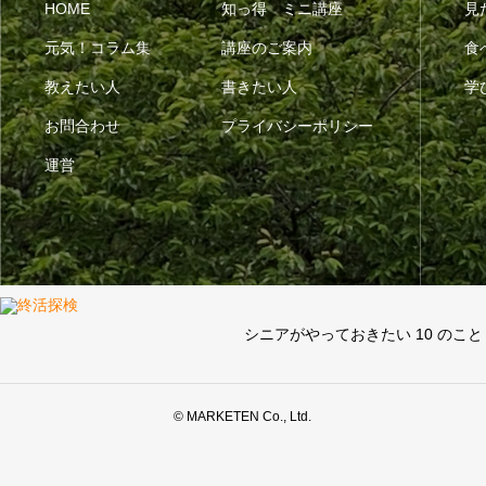
HOME
知っ得 ミニ講座
見
元気！コラム集
講座のご案内
食
教えたい人
書きたい人
学
お問合わせ
プライバシーポリシー
運営
シニアがやっておきたい 10 のこと
© MARKETEN Co., Ltd.