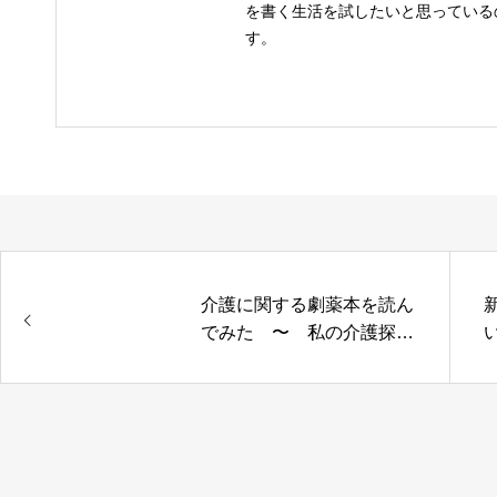
を書く生活を試したいと思っている
す。
介護に関する劇薬本を読ん
でみた 〜 私の介護探検
記⑤ 〜