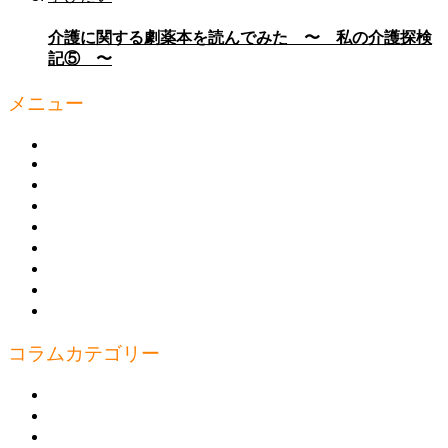
介護に関する劇薬本を読んでみた 〜 私の介護探検
記⑤ 〜
メニュー
HOME
知っ得 ミニ講座
元気！コラム集
講座のご案内
教えたい人
書きたい人
お問合わせ
プライバシーポリシー
運営
コラムカテゴリー
見たい
行きたい
食べたい