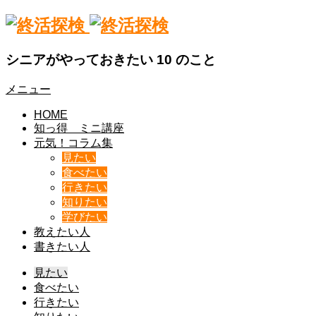
シニアがやっておきたい 10 のこと
メニュー
HOME
知っ得 ミニ講座
元気！コラム集
見たい
食べたい
行きたい
知りたい
学びたい
教えたい人
書きたい人
見たい
食べたい
行きたい