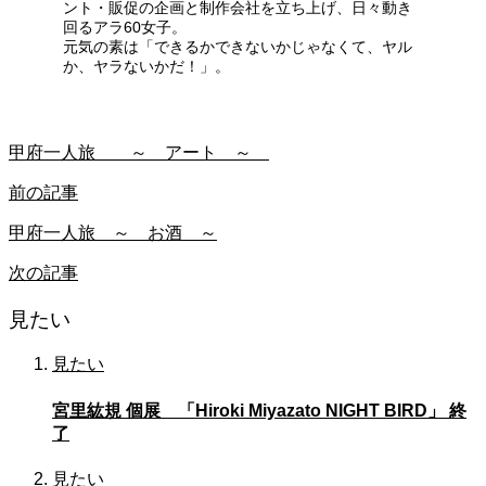
ント・販促の企画と制作会社を立ち上げ、日々動き
回るアラ60女子。
元気の素は「できるかできないかじゃなくて、ヤル
か、ヤラないかだ！」。
甲府一人旅 ～ アート ～
前の記事
甲府一人旅 ～ お酒 ～
次の記事
見たい
見たい
宮里紘規 個展 「Hiroki Miyazato NIGHT BIRD」 終
了
見たい