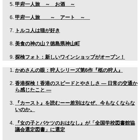
甲府一人旅 ～ お酒 ～
甲府一人旅 ～ アート ～
トルコ人は猫が好き
美食の神の山？徳島県神山町
探検フォト：新しいワインショップがオープン！
かめさんの眼：狩人シリーズ第6作『柩の狩人』
香港探検！香港のスピードとやさしさ — 日常の交通か
ら感じたこと —
『カースト』を読むーー差別はなぜ、今もなくならな
いのか。
『女の子とバケツのおはなし』が「全国学校図書館協
議会選定図書」に選定