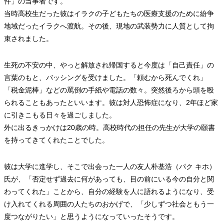
件」の当事者です。
当時高校生だった彼はイラクの子どもたちの医療支援のために紛争
地域だったイラクへ渡航。その後、現地の武装勢力に人質として拘
束されました。
生死の不安の中、やっと解放され帰国すると今度は「自己責任」の
言葉のもと、バッシングを受けました。「頼むから死んでくれ」
「税金泥棒」などの罵倒の手紙や電話の数々。突然後ろから頭を殴
られることもあったといいます。彼は対人恐怖症になり、2年ほど家
に引きこもる日々を過ごしました。
外に出るきっかけは20歳の時。高校時代の担任の先生が大学の願書
を持ってきてくれたことでした。
彼は大学に進学し、そこで出会った一人の友人朴基浩（パク キホ）
氏が、「否定せず過去に何があっても、目の前にいる今の自分と関
わってくれた」ことから、自分の経験を人に語れるようになり、受
け入れてくれる周囲の人たちのおかげで、「少しずつ社会ともう一
度つながりたい」と思うようになっていったそうです。