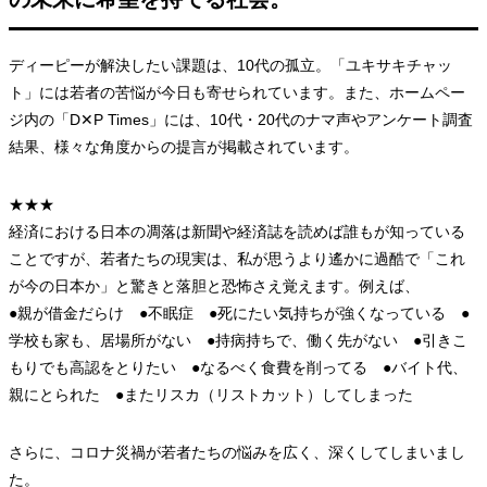
ディーピーが解決したい課題は、10代の孤立。「ユキサキチャッ
ト」には若者の苦悩が今日も寄せられています。また、ホームペー
ジ内の「D✕P Times」には、10代・20代のナマ声やアンケート調査
結果、様々な角度からの提言が掲載されています。
★★★
経済における日本の凋落は新聞や経済誌を読めば誰もが知っている
ことですが、若者たちの現実は、私が思うより遙かに過酷で「これ
が今の日本か」と驚きと落胆と恐怖さえ覚えます。例えば、
●親が借金だらけ ●不眠症 ●死にたい気持ちが強くなっている ●
学校も家も、居場所がない ●持病持ちで、働く先がない ●引きこ
もりでも高認をとりたい ●なるべく食費を削ってる ●バイト代、
親にとられた ●またリスカ（リストカット）してしまった
さらに、コロナ災禍が若者たちの悩みを広く、深くしてしまいまし
た。