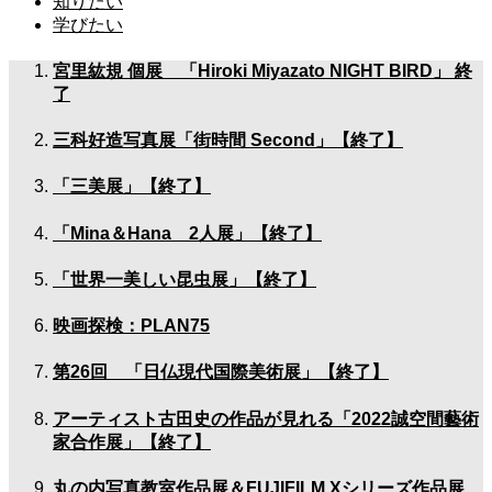
知りたい
学びたい
宮里紘規 個展 「Hiroki Miyazato NIGHT BIRD」 終
了
三科好造写真展「街時間 Second」【終了】
「三美展」【終了】
「Mina＆Hana 2人展」【終了】
「世界一美しい昆虫展」【終了】
映画探検：PLAN75
第26回 「日仏現代国際美術展」【終了】
アーティスト古田史の作品が見れる「2022誠空間藝術
家合作展」【終了】
丸の内写真教室作品展＆FUJIFILM Xシリーズ作品展