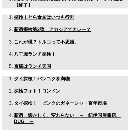
【終了】
探検！とら食堂はいつも行列
新宿探検第2弾 アカシアでカレー？
これが桃？トルコって不思議。
八丁堀ランチ探検！
京橋はランチ天国
タイ探検！バンコクを満喫
探検フォト！ロンドン
タイ探検！ ピンクのガネーシャ・百年市場
新宿 懐かしく、変わらない ～ 紀伊国屋書店、
DUG ～