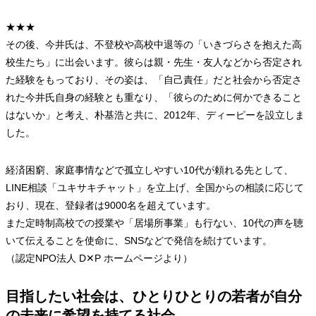
★★★
その後、今井氏は、不登校や高校中退等の「いきづらさを抱えた高
校生たち」に出会います。彼らは親・先生・友人などから否定され
た経験をもっており、その姿は、「自己責任」だと社会から否定さ
れた今井氏自身の経験とも重なり、「彼らのために何かできること
はないか」と考え、朴基浩と共に、2012年、ディーピーを設立しま
した。
経済困窮、家庭事情などで孤立しやすい10代が頼れる先として、
LINE相談「ユキサキチャット」を立上げ、全国からの相談に応じて
おり、現在、登録者は9000名を超えています。
また定時制高校での授業や「居場所事業」も行ない、10代の声を聴
いて伝えることを使命に、SNSなどで発信を続けています。
（認定NPO法人 D✕P ホームページより）
目指したい社会は、ひとりひとりの若者が自分
の未来に希望を持てる社会。