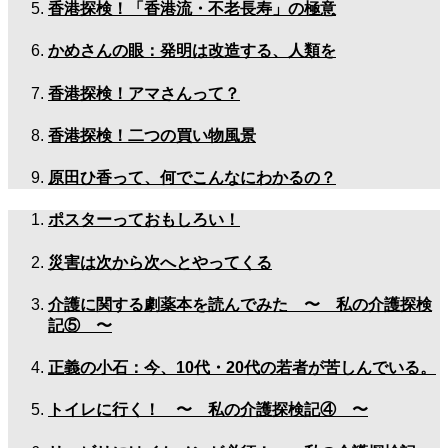
香港探検！「香港流・不老長寿」の極意
かめさんの眼：発明は改造する、人類を
香港探検！アマさんって？
香港探検！二つの買い物風景
原田ひ香って、何でこんなにわかるの？
ポスターっておもしろい！
災害は次から次へとやってくる
介護に関する劇薬本を読んでみた 〜 私の介護探検
記⑤ 〜
正義の小石：今、10代・20代の若者が苦しんでいる。
トイレに行く！ 〜 私の介護探検記④ 〜