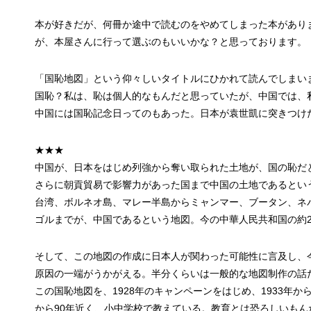
本が好きだが、何冊か途中で読むのをやめてしまった本があり
が、本屋さんに行って選ぶのもいいかな？と思っております。
「国恥地図」という仰々しいタイトルにひかれて読んでしまい
国恥？私は、恥は個人的なもんだと思っていたが、中国では、
中国には国恥記念日ってのもあった。日本が袁世凱に突きつけた
★★★
中国が、日本をはじめ列強から奪い取られた土地が、国の恥だ
さらに朝貢貿易で影響力があった国まで中国の土地であるとい
台湾、ボルネオ島、マレー半島からミャンマー、ブータン、ネ
ゴルまでが、中国であるという地図。今の中華人民共和国の約
そして、この地図の作成に日本人が関わった可能性に言及し、
原因の一端がうかがえる。半分くらいは一般的な地図制作の話
この国恥地図を、1928年のキャンペーンをはじめ、1933年
から90年近く、小中学校で教えている。教育とは恐ろしいもん