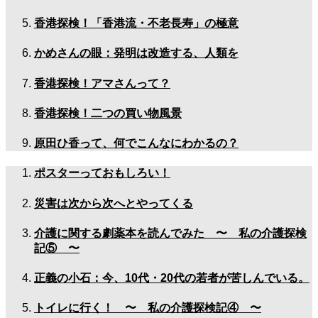
香港探検！「香港流・不老長寿」の極意
かめさんの眼：発明は改造する、人類を
香港探検！アマさんって？
香港探検！二つの買い物風景
原田ひ香って、何でこんなにわかるの？
ポスターっておもしろい！
災害は次から次へとやってくる
介護に関する劇薬本を読んでみた 〜 私の介護探検
記⑤ 〜
正義の小石：今、10代・20代の若者が苦しんでいる。
トイレに行く！ 〜 私の介護探検記④ 〜