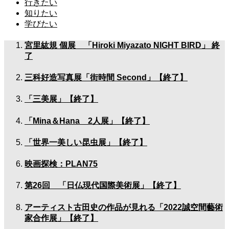
行きたい
知りたい
学びたい
宮里紘規 個展 「Hiroki Miyazato NIGHT BIRD」 終
了
三科好造写真展「街時間 Second」【終了】
「三美展」【終了】
「Mina＆Hana 2人展」【終了】
「世界一美しい昆虫展」【終了】
映画探検：PLAN75
第26回 「日仏現代国際美術展」【終了】
アーティスト古田史の作品が見れる「2022誠空間藝術
家合作展」【終了】