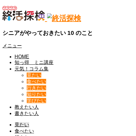
シニアがやっておきたい 10 のこと
メニュー
HOME
知っ得 ミニ講座
元気！コラム集
見たい
食べたい
行きたい
知りたい
学びたい
教えたい人
書きたい人
見たい
食べたい