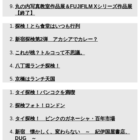
丸の内写真教室作品展＆FUJIFILM Xシリーズ作品展
【終了】
探検！とら食堂はいつも行列
新宿探検第2弾 アカシアでカレー？
これが桃？トルコって不思議。
八丁堀ランチ探検！
京橋はランチ天国
タイ探検！バンコクを満喫
探検フォト！ロンドン
タイ探検！ ピンクのガネーシャ・百年市場
新宿 懐かしく、変わらない ～ 紀伊国屋書店、
DUG ～