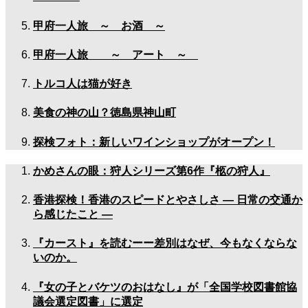
甲府一人旅 ～ お酒 ～
甲府一人旅 ～ アート ～
トルコ人は猫が好き
美食の神の山？徳島県神山町
探検フォト：新しいワインショップがオープン！
かめさんの眼：狩人シリーズ第6作『柩の狩人』
香港探検！香港のスピードとやさしさ — 日常の交通か
ら感じたこと —
『カースト』を読むーー差別はなぜ、今もなくならな
いのか。
『女の子とバケツのおはなし』が「全国学校図書館協
議会選定図書」に選定