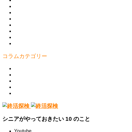
知っ得 ミニ講座
元気！コラム集
講座のご案内
教えたい人
書きたい人
お問合わせ
プライバシーポリシー
運営
コラムカテゴリー
見たい
行きたい
食べたい
知りたい
学びたい
シニアがやっておきたい 10 のこと
Youtube