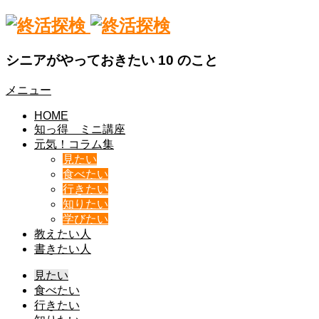
シニアがやっておきたい 10 のこと
メニュー
HOME
知っ得 ミニ講座
元気！コラム集
見たい
食べたい
行きたい
知りたい
学びたい
教えたい人
書きたい人
見たい
食べたい
行きたい