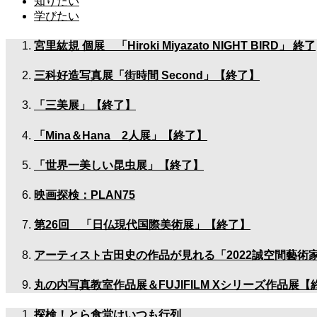
知りたい
学びたい
宮里紘規 個展 「Hiroki Miyazato NIGHT BIRD」 終了
三科好造写真展「街時間 Second」【終了】
「三美展」【終了】
「Mina＆Hana 2人展」【終了】
「世界一美しい昆虫展」【終了】
映画探検：PLAN75
第26回 「日仏現代国際美術展」【終了】
アーティスト古田史の作品が見れる「2022誠空間藝術
丸の内写真教室作品展＆FUJIFILM Xシリーズ作品展【
探検！とら食堂はいつも行列