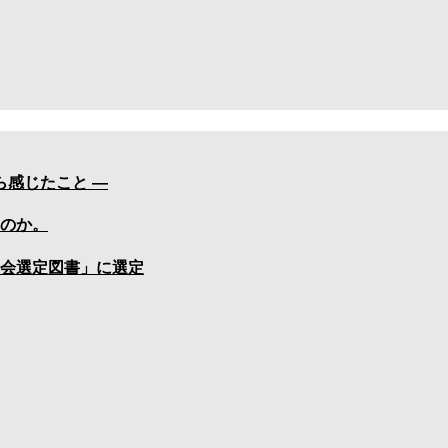
ら感じたこと —
のか。
会選定図書」に選定