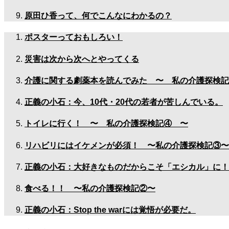
原田ひ香って、何でこんなにわかるの？
ポスターっておもしろい！
災害は次から次へとやってくる
介護に関する劇薬本を読んでみた 〜 私の介護探検記
正義の小石：今、10代・20代の若者が苦しんでいる。
トイレに行く！ 〜 私の介護探検記④ 〜
リハビリにはイケメンが必須！ 〜私の介護探検記③〜
正義の小石：大好きなものだからこそ「エシカル」に！
食べる！！ 〜私の介護探検記②〜
正義の小石：Stop the warには覚悟が必要だ。