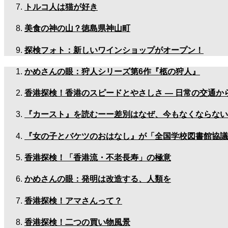
トルコ人は猫が好き
美食の神の山？徳島県神山町
探検フォト：新しいワインショップがオープン！
かめさんの眼：狩人シリーズ第6作『柩の狩人』
香港探検！香港のスピードとやさしさ — 日常の交通か
『カースト』を読むーー差別はなぜ、今もなくならない
『女の子とバケツのおはなし』が「全国学校図書館協議
香港探検！「香港流・不老長寿」の極意
かめさんの眼：発明は改造する、人類を
香港探検！アマさんって？
香港探検！二つの買い物風景