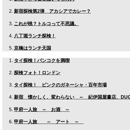
新宿探検第2弾 アカシアでカレー？
これが桃？トルコって不思議。
八丁堀ランチ探検！
京橋はランチ天国
タイ探検！バンコクを満喫
探検フォト！ロンドン
タイ探検！ ピンクのガネーシャ・百年市場
新宿 懐かしく、変わらない ～ 紀伊国屋書店、DU
甲府一人旅 ～ お酒 ～
甲府一人旅 ～ アート ～