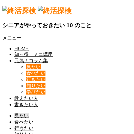
シニアがやっておきたい 10 のこと
メニュー
HOME
知っ得 ミニ講座
元気！コラム集
見たい
食べたい
行きたい
知りたい
学びたい
教えたい人
書きたい人
見たい
食べたい
行きたい