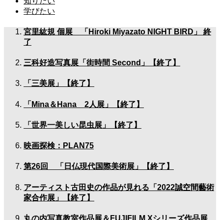
知りたい
学びたい
宮里紘規 個展 「Hiroki Miyazato NIGHT BIRD」 終
了
三科好造写真展「街時間 Second」【終了】
「三美展」【終了】
「Mina＆Hana 2人展」【終了】
「世界一美しい昆虫展」【終了】
映画探検：PLAN75
第26回 「日仏現代国際美術展」【終了】
アーティスト古田史の作品が見れる「2022誠空間藝術
家合作展」【終了】
丸の内写真教室作品展＆FUJIFILM Xシリーズ作品展