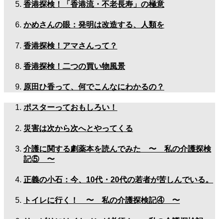
香港探検！「香港流・不老長寿」の極意
かめさんの眼：発明は改造する、人類を
香港探検！アマさんって？
香港探検！二つの買い物風景
原田ひ香って、何でこんなにわかるの？
ポスターっておもしろい！
災害は次から次へとやってくる
介護に関する劇薬本を読んでみた 〜 私の介護探検
記⑤ 〜
正義の小石：今、10代・20代の若者が苦しんでいる。
トイレに行く！ 〜 私の介護探検記④ 〜