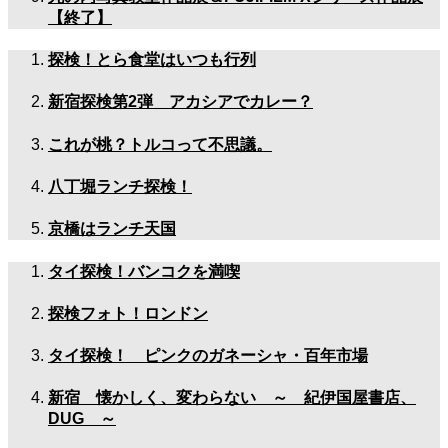
【終了】
探検！とら食堂はいつも行列
新宿探検第2弾 アカシアでカレー？
これが桃？トルコって不思議。
八丁堀ランチ探検！
京橋はランチ天国
タイ探検！バンコクを満喫
探検フォト！ロンドン
タイ探検！ ピンクのガネーシャ・百年市場
新宿 懐かしく、変わらない ～ 紀伊国屋書店、
DUG ～