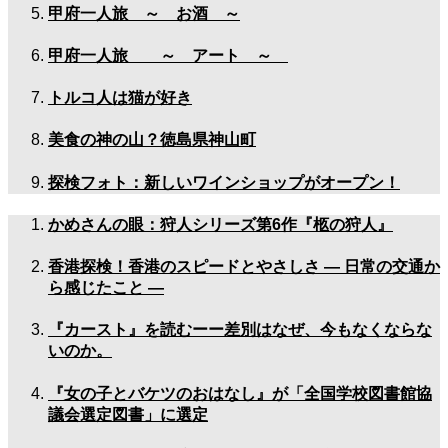
甲府一人旅 ～ お酒 ～
甲府一人旅 ～ アート ～
トルコ人は猫が好き
美食の神の山？徳島県神山町
探検フォト：新しいワインショップがオープン！
かめさんの眼：狩人シリーズ第6作『柩の狩人』
香港探検！香港のスピードとやさしさ — 日常の交通か
ら感じたこと —
『カースト』を読むーー差別はなぜ、今もなくならな
いのか。
『女の子とバケツのおはなし』が「全国学校図書館協
議会選定図書」に選定