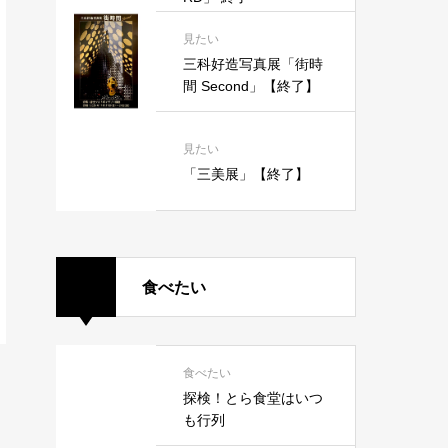
見たい
三科好造写真展「街時
間 Second」【終了】
見たい
「三美展」【終了】
食べたい
食べたい
探検！とら食堂はいつ
も行列