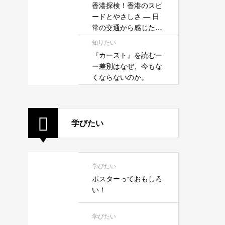
香港探検！香港のスピ
ードとやさしさ — 日
常の交通から感じたこ
と —
知りたい
『カースト』を読むー
ー差別はなぜ、今もな
くならないのか。
学びたい
学びたい
ポスターっておもしろ
い！
学びたい