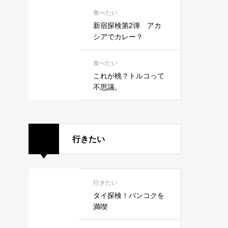
食べたい
新宿探検第2弾 アカ
シアでカレー？
食べたい
これが桃？トルコって
不思議。
行きたい
行きたい
タイ探検！バンコクを
満喫