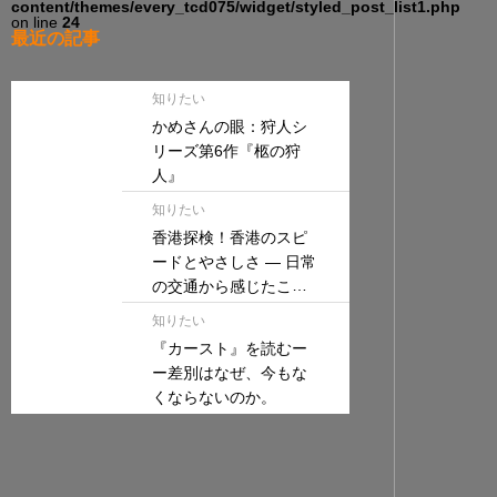
content/themes/every_tcd075/widget/styled_post_list1.php
on line
24
最近の記事
知りたい
かめさんの眼：狩人シ
リーズ第6作『柩の狩
人』
知りたい
香港探検！香港のスピ
ードとやさしさ — 日常
の交通から感じたこと
—
知りたい
『カースト』を読むー
ー差別はなぜ、今もな
くならないのか。