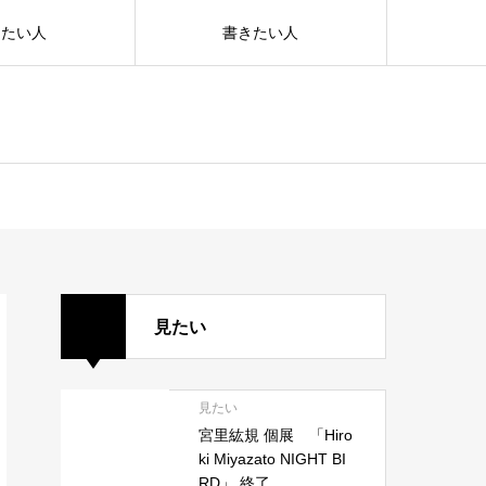
えたい人
書きたい人
見たい
見たい
宮里紘規 個展 「Hiro
ki Miyazato NIGHT BI
RD」 終了