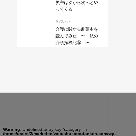
災害は次から次へとや
ってくる
学びたい
介護に関する劇薬本を
読んでみた 〜 私の
介護探検記⑤ 〜
Warning
: Undefined array key "category" in
/home/users/2/marketen/web/shukatsutanken.com/wp-