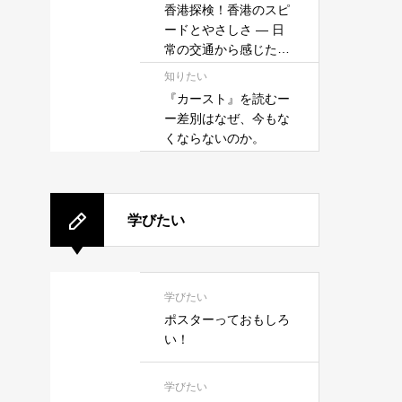
香港探検！香港のスピ
ードとやさしさ — 日
常の交通から感じたこ
と —
知りたい
『カースト』を読むー
ー差別はなぜ、今もな
くならないのか。
学びたい
学びたい
ポスターっておもしろ
い！
学びたい