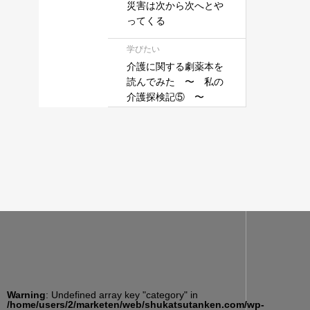
災害は次から次へとや
ってくる
学びたい
介護に関する劇薬本を
読んでみた 〜 私の
介護探検記⑤ 〜
Warning
: Undefined array key "category" in
/home/users/2/marketen/web/shukatsutanken.com/wp-