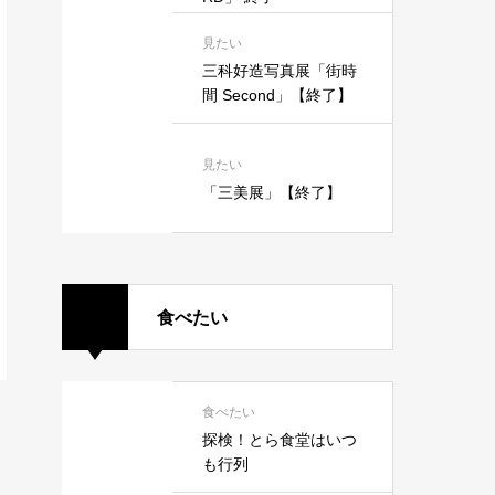
見たい
三科好造写真展「街時
間 Second」【終了】
見たい
「三美展」【終了】
食べたい
食べたい
探検！とら食堂はいつ
も行列