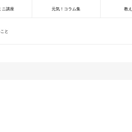
ミニ講座
元気！コラム集
教
のこと