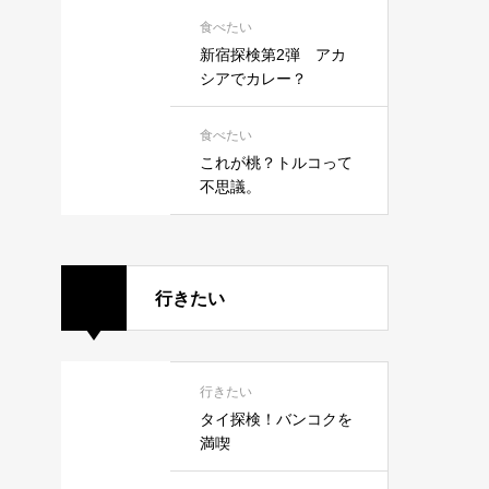
食べたい
新宿探検第2弾 アカ
シアでカレー？
食べたい
これが桃？トルコって
不思議。
行きたい
行きたい
タイ探検！バンコクを
満喫