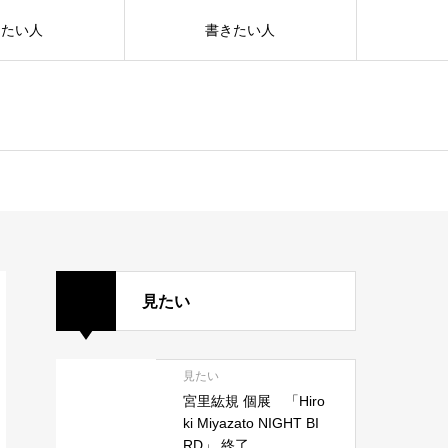
えたい人
書きたい人
見たい
見たい
宮里紘規 個展 「Hiro
ki Miyazato NIGHT BI
RD」 終了