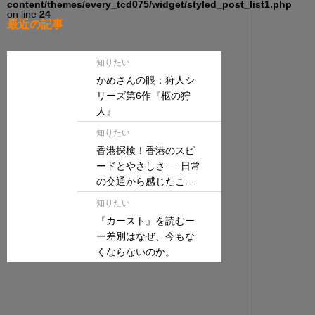
content/themes/every_tcd075/widget/styled_post_list1.php
on line
24
最近の記事
知りたい
かめさんの眼：狩人シ
リーズ第6作『柩の狩
人』
知りたい
香港探検！香港のスピ
ードとやさしさ — 日常
の交通から感じたこと
—
知りたい
『カースト』を読むー
ー差別はなぜ、今もな
くならないのか。