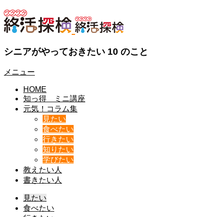
シニアがやっておきたい 10 のこと
メニュー
HOME
知っ得 ミニ講座
元気！コラム集
見たい
食べたい
行きたい
知りたい
学びたい
教えたい人
書きたい人
見たい
食べたい