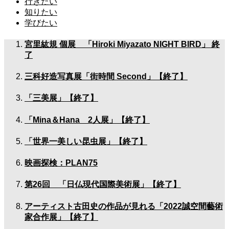
行きたい
知りたい
学びたい
宮里紘規 個展 「Hiroki Miyazato NIGHT BIRD」 終
了
三科好造写真展「街時間 Second」【終了】
「三美展」【終了】
「Mina＆Hana 2人展」【終了】
「世界一美しい昆虫展」【終了】
映画探検：PLAN75
第26回 「日仏現代国際美術展」【終了】
アーティスト古田史の作品が見れる「2022誠空間藝術
家合作展」【終了】