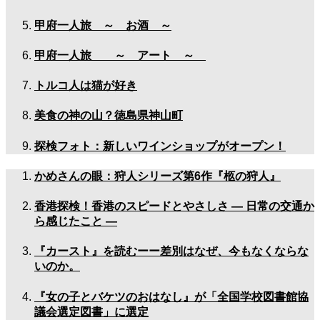
甲府一人旅 ～ お酒 ～
甲府一人旅 ～ アート ～
トルコ人は猫が好き
美食の神の山？徳島県神山町
探検フォト：新しいワインショップがオープン！
かめさんの眼：狩人シリーズ第6作『柩の狩人』
香港探検！香港のスピードとやさしさ — 日常の交通か
ら感じたこと —
『カースト』を読むーー差別はなぜ、今もなくならな
いのか。
『女の子とバケツのおはなし』が「全国学校図書館協
議会選定図書」に選定