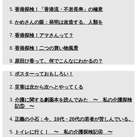
香港探検！「香港流・不老長寿」の極意
かめさんの眼：発明は改造する、人類を
香港探検！アマさんって？
香港探検！二つの買い物風景
原田ひ香って、何でこんなにわかるの？
ポスターっておもしろい！
災害は次から次へとやってくる
介護に関する劇薬本を読んでみた 〜 私の介護探検
記⑤ 〜
正義の小石：今、10代・20代の若者が苦しんでいる。
トイレに行く！ 〜 私の介護探検記④ 〜