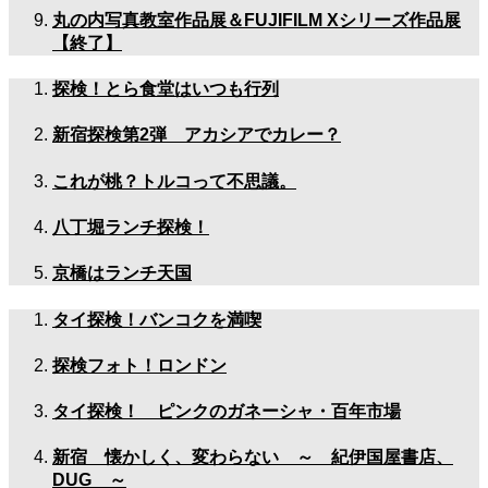
丸の内写真教室作品展＆FUJIFILM Xシリーズ作品展
【終了】
探検！とら食堂はいつも行列
新宿探検第2弾 アカシアでカレー？
これが桃？トルコって不思議。
八丁堀ランチ探検！
京橋はランチ天国
タイ探検！バンコクを満喫
探検フォト！ロンドン
タイ探検！ ピンクのガネーシャ・百年市場
新宿 懐かしく、変わらない ～ 紀伊国屋書店、
DUG ～