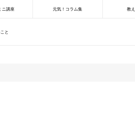
ミニ講座
元気！コラム集
教
のこと