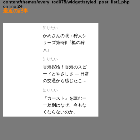
content/themes/every_tcd075/widget/styled_post_list1.php
on line
24
最近の記事
知りたい
かめさんの眼：狩人シ
リーズ第6作『柩の狩
人』
知りたい
香港探検！香港のスピ
ードとやさしさ — 日常
の交通から感じたこと
—
知りたい
『カースト』を読むー
ー差別はなぜ、今もな
くならないのか。