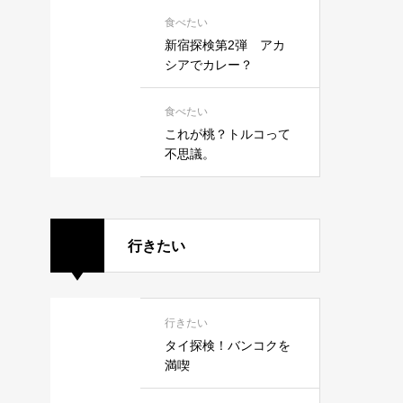
食べたい
新宿探検第2弾 アカ
シアでカレー？
食べたい
これが桃？トルコって
不思議。
行きたい
行きたい
タイ探検！バンコクを
満喫