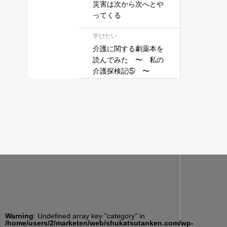
災害は次から次へとや
ってくる
学びたい
介護に関する劇薬本を
読んでみた 〜 私の
介護探検記⑤ 〜
Warning
: Undefined array key "category" in
/home/users/2/marketen/web/shukatsutanken.com/wp-