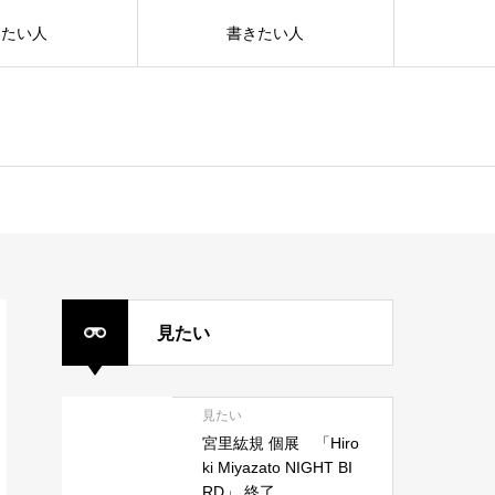
えたい人
書きたい人
見たい
見たい
宮里紘規 個展 「Hiro
ki Miyazato NIGHT BI
RD」 終了