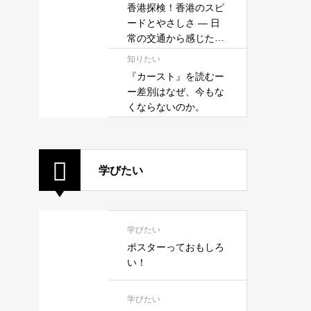
香港探検！香港のスピ
ードとやさしさ — 日
常の交通から感じたこ
と —
知りたい
『カースト』を読むー
ー差別はなぜ、今もな
くならないのか。
学びたい
学びたい
ポスターっておもしろ
い！
学びたい