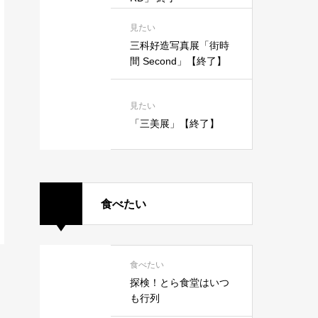
見たい
三科好造写真展「街時
間 Second」【終了】
見たい
「三美展」【終了】
食べたい
食べたい
探検！とら食堂はいつ
も行列